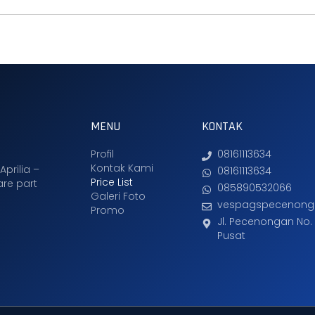
MENU
KONTAK
Profil
08161113634
Kontak Kami
Aprilia –
08161113634
Price List
are part
085890532066
Galeri Foto
vespagspecenong
Promo
Jl. Pecenongan No. 
Pusat