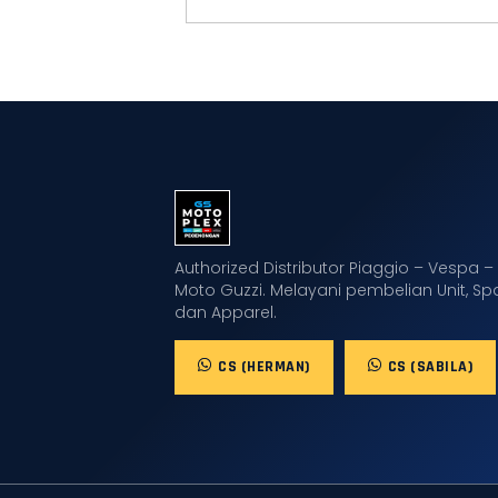
Authorized Distributor Piaggio – Vespa – 
Moto Guzzi. Melayani pembelian Unit, Sp
dan Apparel.
CS (HERMAN)
CS (SABILA)